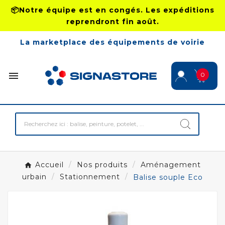
📦Notre équipe est en congés. Les expéditions
reprendront fin août.
La marketplace des équipements de voirie

0
Accueil
Nos produits
Aménagement
urbain
Stationnement
Balise souple Eco