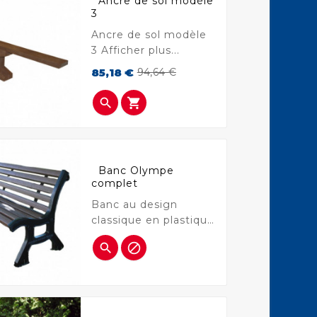
Ancre de sol modèle
3
Ancre de sol modèle
3 Afficher plus...
Prix
Prix
85,18 €
94,64 €
de
base


Banc Olympe
complet
Banc au design
classique en plastique
recyclé Afficher plus...

