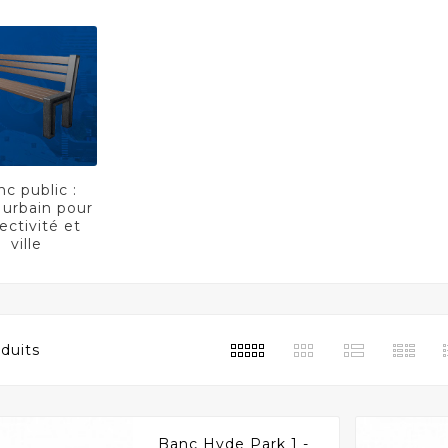
c public :
 urbain pour
lectivité et
ville
duits
Banc Hyde Park 1 -