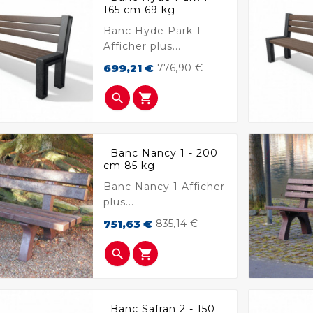
165 cm 69 kg
Banc Hyde Park 1
Afficher plus...
Prix
Prix
699,21 €
776,90 €
de
base


Banc Nancy 1 - 200
cm 85 kg
Banc Nancy 1 Afficher
plus...
Prix
Prix
751,63 €
835,14 €
de
base


Banc Safran 2 - 150