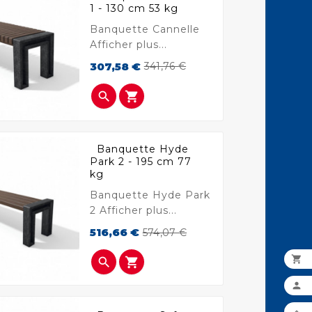
1 - 130 cm 53 kg
Banquette Cannelle
Afficher plus...
Prix
Prix
307,58 €
341,76 €
de
base


Banquette Hyde
Park 2 - 195 cm 77
kg
Banquette Hyde Park
2 Afficher plus...
Prix
Prix
516,66 €
574,07 €
de
base



