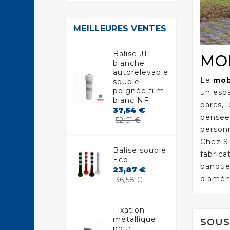
MEILLEURES VENTES
Balise J11
MOB
blanche
autorelevable
Le
mob
souple
poignée film
un espa
blanc NF
parcs, 
37,54 €
pensées
Prix
Prix
52,61 €
de
personn
base
Chez Si
Balise souple
fabrica
Eco
banquet
23,87 €
Prix
Prix
d'aména
36,58 €
de
base
Fixation
métallique
SOUS
pour