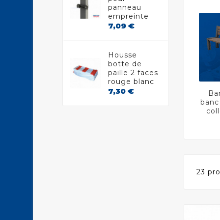
panneau
empreinte
Prix
7,09 €
Housse
botte de
paille 2 faces
rouge blanc
Prix
7,30 €
Ban
banc
col
23 pro