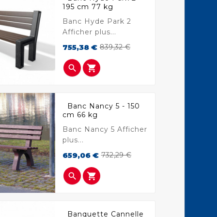
195 cm 77 kg
Banc Hyde Park 2
Afficher plus...
Prix
Prix
755,38 €
839,32 €
de
base


Banc Nancy 5 - 150
cm 66 kg
Banc Nancy 5 Afficher
plus...
Prix
Prix
659,06 €
732,29 €
de
base


Banquette Cannelle