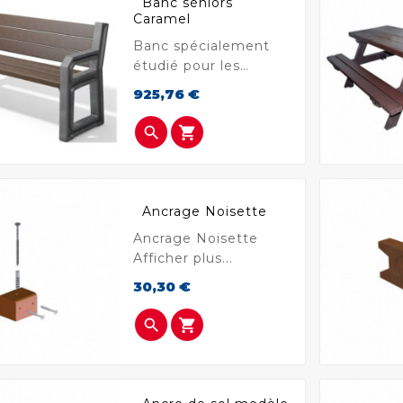
Banc séniors
Caramel
Banc spécialement
étudié pour les
séniors
Prix
925,76 €


Ancrage Noisette
Ancrage Noisette
Afficher plus...
Prix
30,30 €

