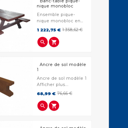
Banc-table pique-
nique monobloc
Ensemble pique-
nique monobloc en
plastique revalorisé
Prix
Prix
1 222,75 €
1 358,62 €
Afficher plus...
de
base


Ancre de sol modèle
1
Ancre de sol modèle 1
Afficher plus...
Prix
Prix
68,99 €
76,66 €
de
base

