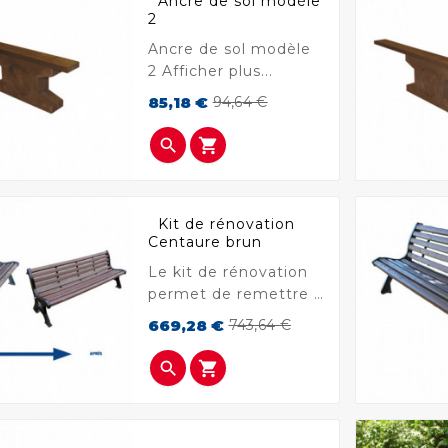
Ancre de sol modèle
2
Ancre de sol modèle
2 Afficher plus...
Prix
Prix
85,18 €
94,64 €
de
base


Kit de rénovation
Centaure brun
Le kit de rénovation
permet de remettre à
neuf facilement et
Prix
Prix
669,28 €
743,64 €
rapidement un banc
de
base
en bois usé par le


temps. Afficher plus...