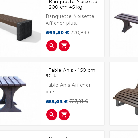
Banquette Noisette
- 200 cm 45 kg
Banquette Noisette
Afficher plus...
Prix
Prix
693,80 €
770,89 €
de
base


Table Anis - 150 cm
90 kg
Table Anis Afficher
plus...
Prix
Prix
655,03 €
727,81 €
de
base

