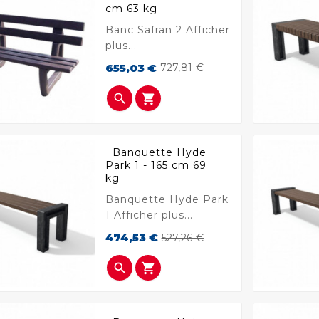
cm 63 kg
Banc Safran 2 Afficher
plus...
Prix
Prix
655,03 €
727,81 €
de
base


Banquette Hyde
Park 1 - 165 cm 69
kg
Banquette Hyde Park
1 Afficher plus...
Prix
Prix
474,53 €
527,26 €
de
base

