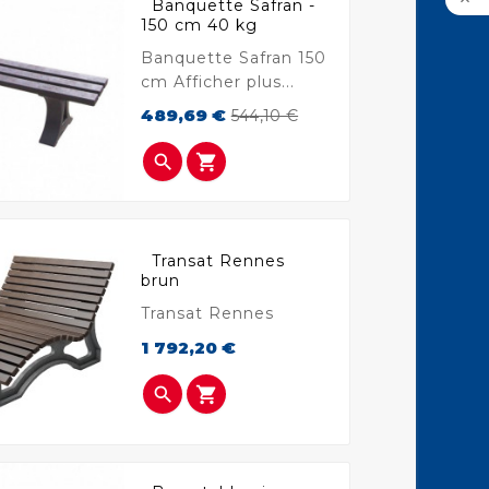

Banquette Safran -
150 cm 40 kg
Banquette Safran 150
cm Afficher plus...
Prix
Prix
489,69 €
544,10 €
de
base


Transat Rennes
brun
Transat Rennes
Prix
1 792,20 €

