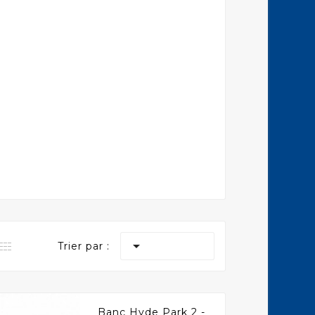

Trier par :
Banc Hyde Park 2 -