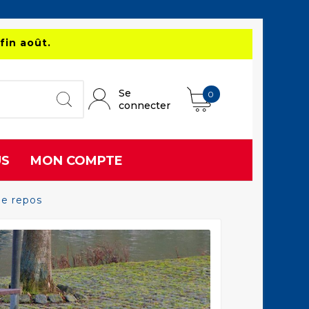
fin août.
Se
0
connecter
US
MON COMPTE
de repos