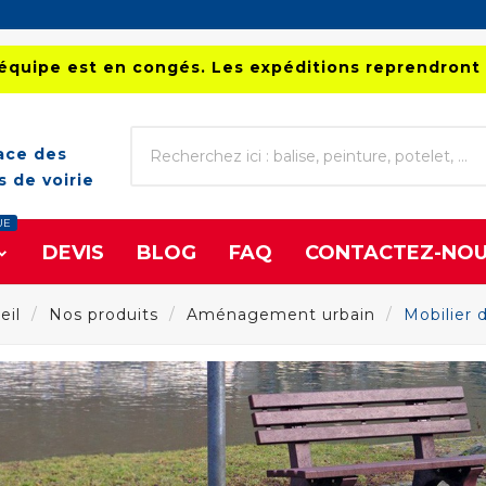
équipe est en congés. Les expéditions reprendront 
ace des
 de voirie
UE
DEVIS
BLOG
FAQ
CONTACTEZ-NO
eil
Nos produits
Aménagement urbain
Mobilier 