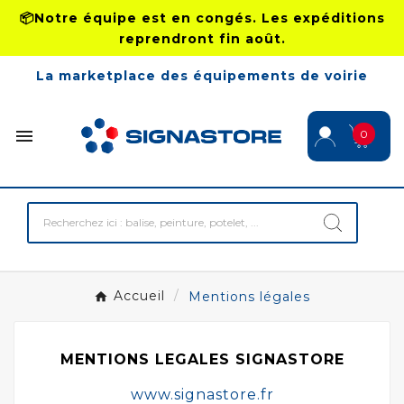
📦Notre équipe est en congés. Les expéditions
reprendront fin août.
La marketplace des équipements de voirie

0
Accueil
Mentions légales
MENTIONS LEGALES SIGNASTORE
www.signastore.fr