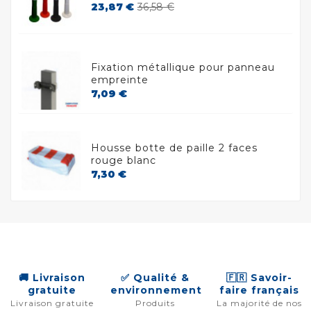
Prix
Prix
23,87 €
36,58 €
de
base
Fixation métallique pour panneau
empreinte
Prix
7,09 €
Housse botte de paille 2 faces
rouge blanc
Prix
7,30 €
🚚 Livraison
✅ Qualité &
🇫🇷 Savoir-
gratuite
environnement
faire français
Livraison gratuite
Produits
La majorité de nos