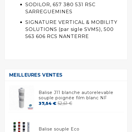
SODILOR, 657 380 531 RSC
SARREGUEMINES
SIGNATURE VERTICAL & MOBILITY
SOLUTIONS (par sigle SVMS), 500
563 606 RCS NANTERRE
MEILLEURES VENTES
Balise J11 blanche autorelevable
souple poignée film blanc NF
Prix
Prix
37,54 €
52,61 €
de
base
Balise souple Eco