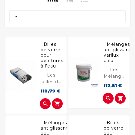

Billes
Mélanges
de verre
antiglissants
pour
varilux
peintures
color
à l'eau
Les
Les
Mélanges
billes de
antiglissants
Prix
112,81 €
verre
VARILUX
Prix
118,79 €
pour
COLOR


peintures
sont des


à l’eau
agrégats
assurent
de verre
une
traités.
Mélanges
Billes
excellente
antiglissants
de verre
Ils
pour
pour
rétroréflexion