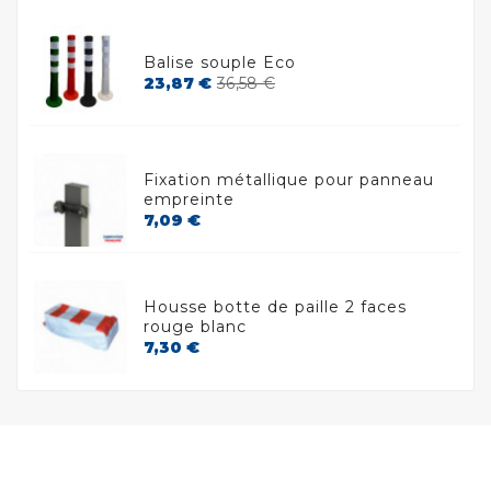
base
Haute
visibilité
Balise souple Eco
et pose
Prix
Prix
23,87 €
36,58 €
thermocollée
de
Conditionnée
base
en
carton
Fixation métallique pour panneau
de 1
empreinte
unité
Prix
7,09 €
Afficher
plus...
Housse botte de paille 2 faces
rouge blanc
Prix
7,30 €