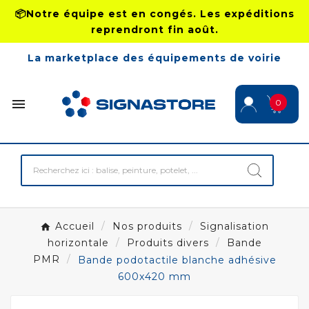
📦Notre équipe est en congés. Les expéditions
reprendront fin août.
La marketplace des équipements de voirie

0
Accueil
Nos produits
Signalisation
horizontale
Produits divers
Bande
PMR
Bande podotactile blanche adhésive
600x420 mm