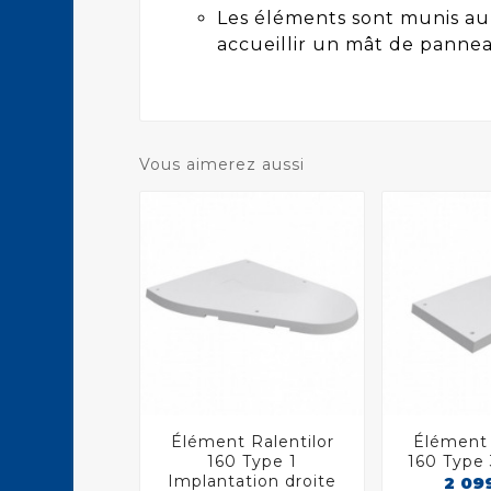
Les éléments sont munis au
accueillir un mât de panneau
Vous aimerez aussi
Élément Ralentilor
Élément 



160 Type 1
160 Type 
Implantation droite
2 09