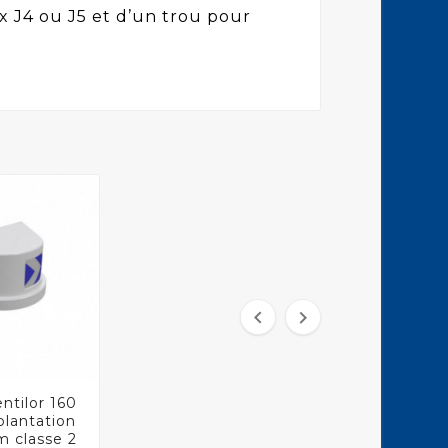
 J4 ou J5 et d’un trou pour


entilor 160

plantation
m classe 2