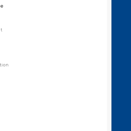
te
it
tion