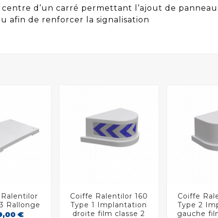
 centre d’un carré permettant l’ajout de panneaux
 afin de renforcer la signalisation
Ralentilor
Coiffe Ralentilor 160
Coiffe Ral




3 Rallonge
Type 1 Implantation
Type 2 Im
droite film classe 2
gauche fil
9,00 €