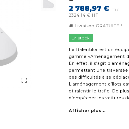
2 788,97 €
TTC
2324.14 € HT
🚚 Livraison GRATUITE !
En stock
Le Ralentilor est un équip
gamme «Aménagement d’Îlo
En effet, il s’agit d’amén
permettant une traversée 
des difficultés à se dépla

L’aménagement d’îlots est 
et ralentir le trafic. De p
d’empêcher les voitures d
Afficher plus...