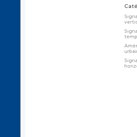
Caté
Signa
verti
Signa
temp
Amé
urbai
Signa
horiz