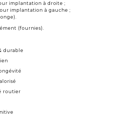
our implantation à droite ;
pour implantation à gauche ;
longe).
élément (fournies).
 durable
tien
longévité
alorisé
é routier
nitive