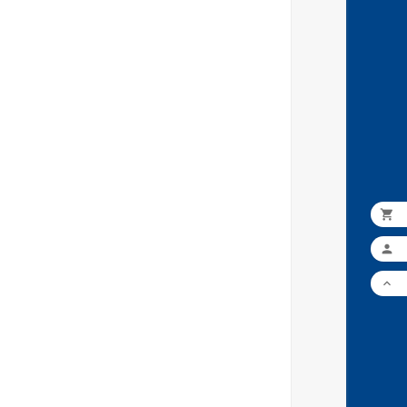


