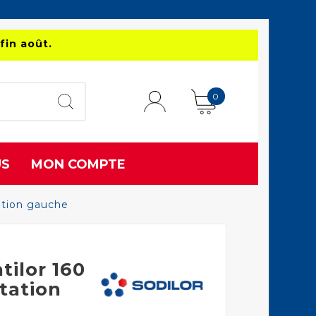
fin août.
0
US
MON COMPTE
ation gauche
tilor 160
tation