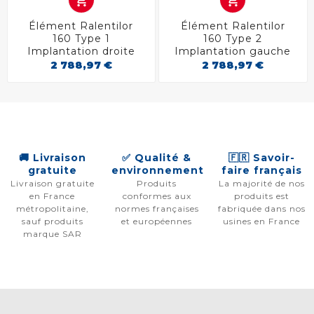


Élément Ralentilor
Élément Ralentilor
160 Type 1
160 Type 2
Implantation droite
Implantation gauche
2 788,97 €
2 788,97 €
🚚 Livraison
✅ Qualité &
🇫🇷 Savoir-
gratuite
environnement
faire français
Livraison gratuite
Produits
La majorité de nos
en France
conformes aux
produits est
métropolitaine,
normes françaises
fabriquée dans nos
sauf produits
et européennes
usines en France
marque SAR