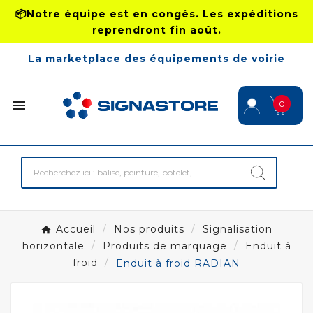
📦Notre équipe est en congés. Les expéditions
reprendront fin août.
La marketplace des équipements de voirie

0
Accueil
Nos produits
Signalisation
horizontale
Produits de marquage
Enduit à
froid
Enduit à froid RADIAN