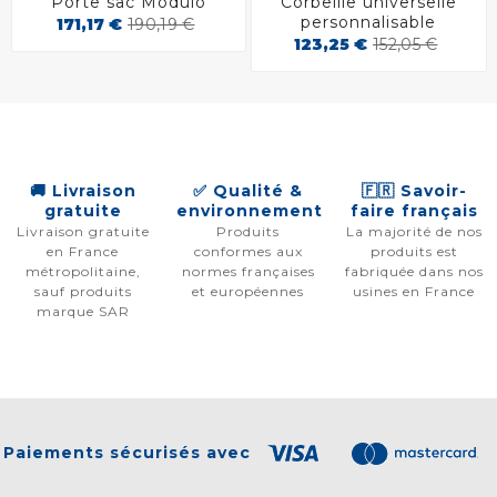
Porte sac Modulo
Corbeille universelle
personnalisable
171,17 €
190,19 €
123,25 €
152,05 €
🚚 Livraison
✅ Qualité &
🇫🇷 Savoir-
gratuite
environnement
faire français
Livraison gratuite
Produits
La majorité de nos
en France
conformes aux
produits est
métropolitaine,
normes françaises
fabriquée dans nos
sauf produits
et européennes
usines en France
marque SAR
Paiements sécurisés avec