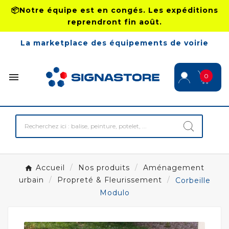
📦Notre équipe est en congés. Les expéditions
reprendront fin août.
La marketplace des équipements de voirie

0
Accueil
Nos produits
Aménagement
urbain
Propreté & Fleurissement
Corbeille
Modulo