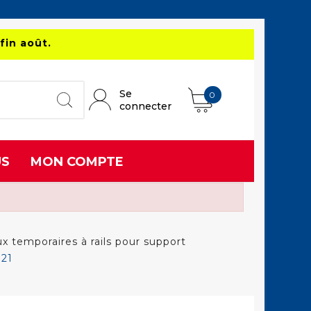
fin août.
Se
0
connecter
US
MON COMPTE
 temporaires à rails pour support
D21