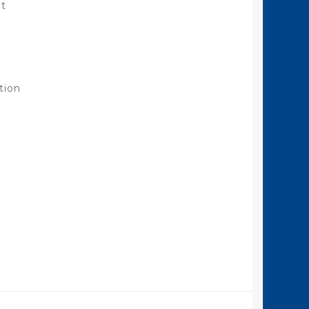
it
tion