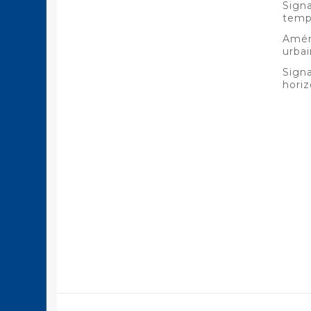
Signa
temp
Amé
urbai
Signa
horiz