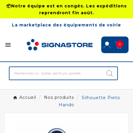
📦Notre équipe est en congés. Les expéditions
reprendront fin août.
La marketplace des équipements de voirie

0
Accueil
Nos produits
Silhouette Pieto
Hando