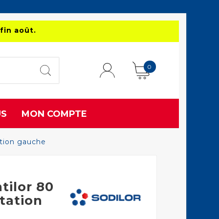
fin août.
0
US
MON COMPTE
ation gauche
tilor 80
tation