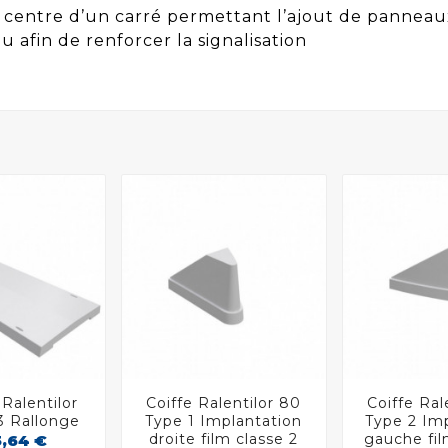
 centre d’un carré permettant l’ajout de panneaux
 afin de renforcer la signalisation
Ralentilor
Coiffe Ralentilor 80
Coiffe Ral




3 Rallonge
Type 1 Implantation
Type 2 Im
droite film classe 2
gauche fil
5,64 €