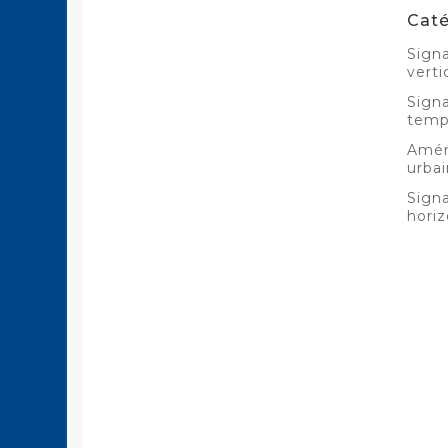
Caté
Signa
verti
Signa
temp
Amé
urbai
Signa
horiz