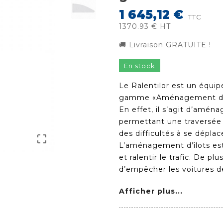
1 645,12 €
TTC
1370.93 € HT
🚚 Livraison GRATUITE !
En stock
Le Ralentilor est un équip
gamme «Aménagement d’Îlo
En effet, il s’agit d’amén
permettant une traversée 
des difficultés à se dépla

L’aménagement d’îlots est 
et ralentir le trafic. De p
d’empêcher les voitures d
Afficher plus...