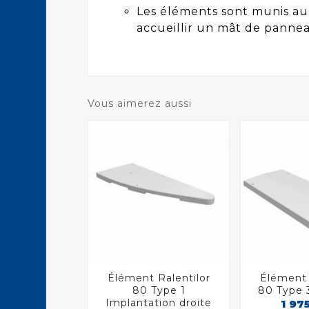
Les éléments sont munis au
accueillir un mât de panneau
Vous aimerez aussi
Élément Ralentilor
Élément 



80 Type 1
80 Type 
Implantation droite
1 97