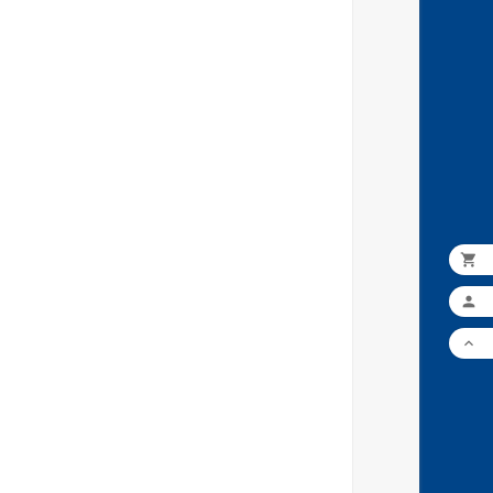


