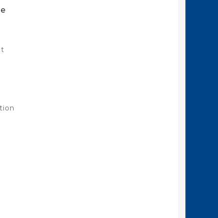
te
it
tion