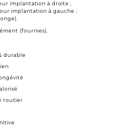
our implantation à droite ;
pour implantation à gauche ;
longe).
élément (fournies).
 durable
tien
longévité
alorisé
é routier
nitive