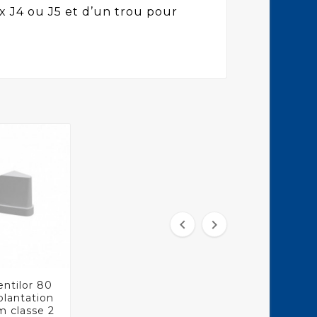
 J4 ou J5 et d’un trou pour


entilor 80

plantation
m classe 2