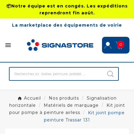
📦Notre équipe est en congés. Les expéditions
reprendront fin août.
La marketplace des équipements de voirie

0
Accueil
Nos produits
Signalisation
horizontale
Matériels de marquage
Kit joint
pour pompe à peinture airless
Kit joint pompe
peinture Trassar 131