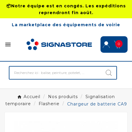
📦Notre équipe est en congés. Les expéditions
reprendront fin août.
La marketplace des équipements de voirie

0
Accueil
Nos produits
Signalisation
temporaire
Flasherie
Chargeur de batterie CA9