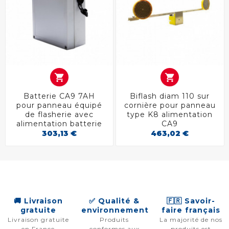


Batterie CA9 7AH
Biflash diam 110 sur
pour panneau équipé
cornière pour panneau
de flasherie avec
type K8 alimentation
alimentation batterie
CA9
303,13 €
463,02 €
🚚 Livraison
✅ Qualité &
🇫🇷 Savoir-
gratuite
environnement
faire français
Livraison gratuite
Produits
La majorité de nos
en France
conformes aux
produits est