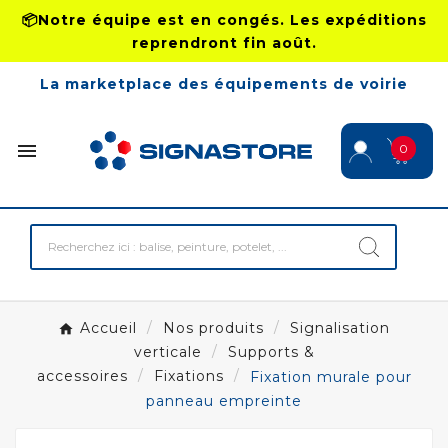
📦Notre équipe est en congés. Les expéditions
reprendront fin août.
La marketplace des équipements de voirie

0
Accueil
Nos produits
Signalisation
verticale
Supports &
accessoires
Fixations
Fixation murale pour
panneau empreinte