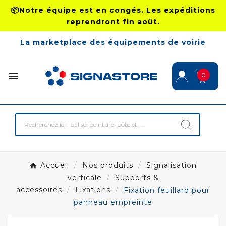
📦Notre équipe est en congés. Les expéditions
reprendront fin août.
La marketplace des équipements de voirie

0
Accueil
Nos produits
Signalisation
verticale
Supports &
accessoires
Fixations
Fixation feuillard pour
panneau empreinte