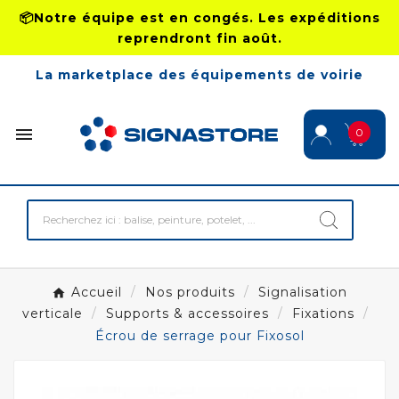
📦Notre équipe est en congés. Les expéditions
reprendront fin août.
La marketplace des équipements de voirie

0
Accueil
Nos produits
Signalisation
verticale
Supports & accessoires
Fixations
Écrou de serrage pour Fixosol