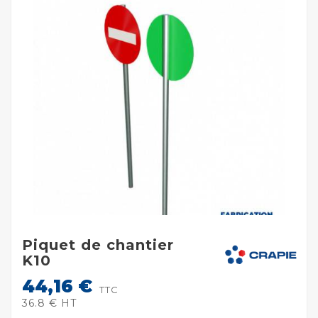
Piquet de chantier
K10
44,16 €
TTC
36.8 € HT