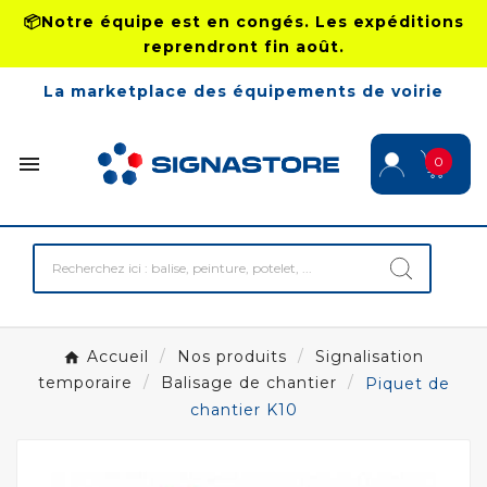
📦Notre équipe est en congés. Les expéditions
reprendront fin août.
La marketplace des équipements de voirie

0
Accueil
Nos produits
Signalisation
temporaire
Balisage de chantier
Piquet de
chantier K10